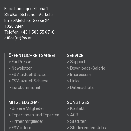
Forschungsgesellschaft
Straße - Schiene - Verkehr
Ernst-Melchior-Gasse 24
1020 Wien
Telefon: +43 1 585 55 67 -0
office(at)fsv.at
ÖFFENTLICHKEITSARBEIT
SERVICE
> Für Presse
> Support
> Newsletter
> Downloads/Galerie
> FSV-aktuell Straße
> Impressum
> FSV-aktuell Schiene
> Links
> Eurokommunal
> Datenschutz
MITGLIEDSCHAFT
SONSTIGES
> Unsere Mitglieder
> Kontakt
> Expertinnen und Experten
> AGB
> Firmenmitglieder
> Statuten
> FSV-intern
> Studierenden-Jobs