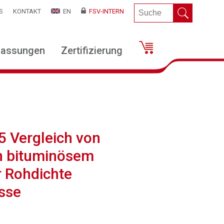
S
KONTAKT
EN
FSV-INTERN
lassungen
Zertifizierung
5 Vergleich von
n bituminösem
 Rohdichte
sse