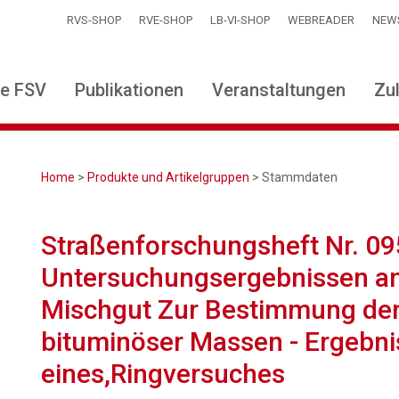
RVS-SHOP
RVE-SHOP
LB-VI-SHOP
WEBREADER
NEW
ie FSV
Publikationen
Veranstaltungen
Zu
Home
>
Produkte und Artikelgruppen
> Stammdaten
Straßenforschungsheft Nr. 09
Untersuchungsergebnissen a
Mischgut Zur Bestimmung der
bituminöser Massen - Ergebni
eines,Ringversuches