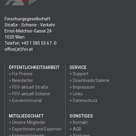
Forschungsgesellschaft
Straße - Schiene - Verkehr
Ernst-Melchior-Gasse 24
1020 Wien
Telefon: +43 1 585 55 67 -0
office(at)fsv.at
ÖFFENTLICHKEITSARBEIT
SERVICE
> Für Presse
> Support
> Newsletter
> Downloads/Galerie
> FSV-aktuell Straße
> Impressum
> FSV-aktuell Schiene
> Links
> Eurokommunal
> Datenschutz
MITGLIEDSCHAFT
SONSTIGES
> Unsere Mitglieder
> Kontakt
> Expertinnen und Experten
> AGB
> Firmenmitglieder
> Statuten