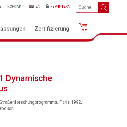
S
KONTAKT
EN
FSV-INTERN
lassungen
Zertifizierung
71 Dynamische
us
s Straßenforschungprogramms, Paris 1992,
abellen