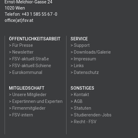
Ernst-Melchior-Gasse 24
1020 Wien
Telefon: +43 1 585 55 67 -0
office(at)fsv.at
ÖFFENTLICHKEITSARBEIT
SERVICE
> Für Presse
> Support
> Newsletter
> Downloads/Galerie
> FSV-aktuell Straße
> Impressum
> FSV-aktuell Schiene
> Links
> Eurokommunal
> Datenschutz
MITGLIEDSCHAFT
SONSTIGES
> Unsere Mitglieder
> Kontakt
> Expertinnen und Experten
> AGB
> Firmenmitglieder
> Statuten
> FSV-intern
> Studierenden-Jobs
> Recht - FSV