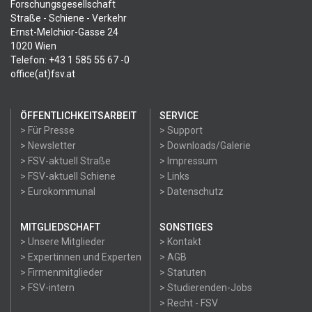
Forschungsgesellschaft
Straße - Schiene - Verkehr
Ernst-Melchior-Gasse 24
1020 Wien
Telefon: +43 1 585 55 67 -0
office(at)fsv.at
ÖFFENTLICHKEITSARBEIT
SERVICE
> Für Presse
> Support
> Newsletter
> Downloads/Galerie
> FSV-aktuell Straße
> Impressum
> FSV-aktuell Schiene
> Links
> Eurokommunal
> Datenschutz
MITGLIEDSCHAFT
SONSTIGES
> Unsere Mitglieder
> Kontakt
> Expertinnen und Experten
> AGB
> Firmenmitglieder
> Statuten
> FSV-intern
> Studierenden-Jobs
> Recht - FSV