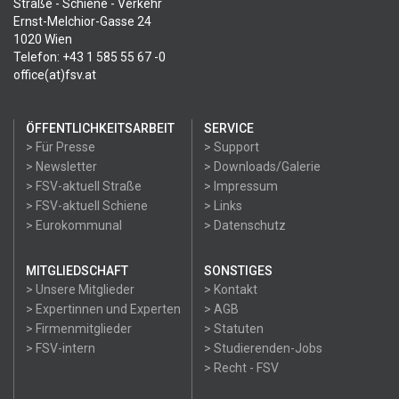
Straße - Schiene - Verkehr
Ernst-Melchior-Gasse 24
1020 Wien
Telefon: +43 1 585 55 67 -0
office(at)fsv.at
ÖFFENTLICHKEITSARBEIT
SERVICE
> Für Presse
> Support
> Newsletter
> Downloads/Galerie
> FSV-aktuell Straße
> Impressum
> FSV-aktuell Schiene
> Links
> Eurokommunal
> Datenschutz
MITGLIEDSCHAFT
SONSTIGES
> Unsere Mitglieder
> Kontakt
> Expertinnen und Experten
> AGB
> Firmenmitglieder
> Statuten
> FSV-intern
> Studierenden-Jobs
> Recht - FSV