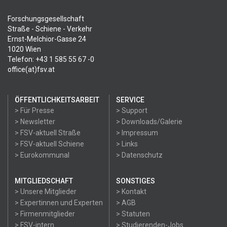
Forschungsgesellschaft
Straße - Schiene - Verkehr
Ernst-Melchior-Gasse 24
1020 Wien
Telefon: +43 1 585 55 67 -0
office(at)fsv.at
ÖFFENTLICHKEITSARBEIT
SERVICE
> Für Presse
> Support
> Newsletter
> Downloads/Galerie
> FSV-aktuell Straße
> Impressum
> FSV-aktuell Schiene
> Links
> Eurokommunal
> Datenschutz
MITGLIEDSCHAFT
SONSTIGES
> Unsere Mitglieder
> Kontakt
> Expertinnen und Experten
> AGB
> Firmenmitglieder
> Statuten
> FSV-intern
> Studierenden-Jobs