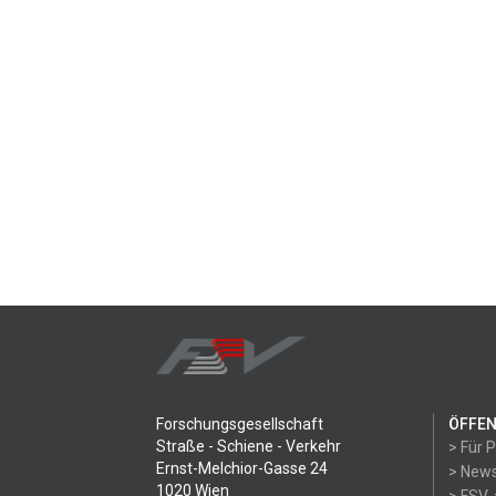
Forschungsgesellschaft
ÖFFEN
Straße - Schiene - Verkehr
> Für 
Ernst-Melchior-Gasse 24
> News
1020 Wien