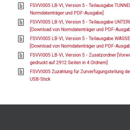
FSVVI005 LB-VI, Version 5 - Teilausgabe TUNN
Normdatenträger und PDF-Ausgabe]
FSVVI005 LB-VI, Version 5 - Teilausgabe UN
[Download von Normdatenträger und PDF-Ausga
FSVVI005 LB-VI, Version 5 - Teilausgabe WA
[Download von Normdatenträger und PDF-Ausga
FSVVI005 LB-VI, Version 5 - Zusatzordner [Vorwo
gedruckt auf 2912 Seiten in 4 Ordnern]
FSVVI005 Zuzahlung für Zurverfügungstellung de
USB-Stick