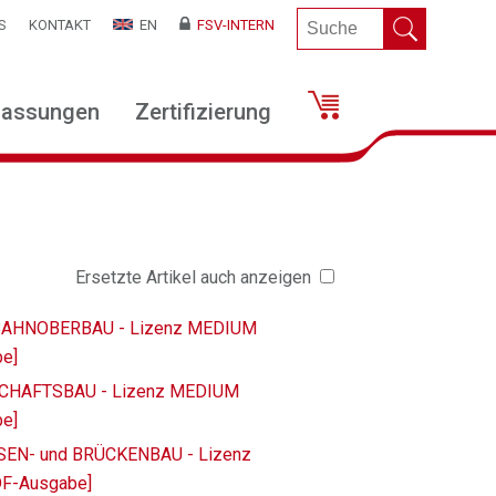
S
KONTAKT
EN
FSV-INTERN
lassungen
Zertifizierung
Ersetzte Artikel auch anzeigen
ENBAHNOBERBAU - Lizenz MEDIUM
be]
DSCHAFTSBAU - Lizenz MEDIUM
be]
ASSEN- und BRÜCKENBAU - Lizenz
DF-Ausgabe]