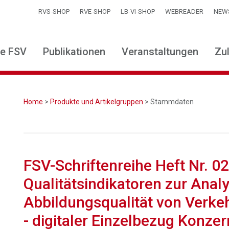
RVS-SHOP
RVE-SHOP
LB-VI-SHOP
WEBREADER
NEW
ie FSV
Publikationen
Veranstaltungen
Zu
Home
>
Produkte und Artikelgruppen
> Stammdaten
FSV-Schriftenreihe Heft Nr. 0
Qualitätsindikatoren zur Anal
Abbildungsqualität von Verk
- digitaler Einzelbezug Konze