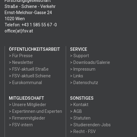
Forschungsgesellschaft
Straße - Schiene - Verkehr
Ernst-Melchior-Gasse 24
1020 Wien
Telefon: +43 1 585 55 67 -0
office(at)fsv.at
ÖFFENTLICHKEITSARBEIT
SERVICE
> Für Presse
> Support
> Newsletter
> Downloads/Galerie
> FSV-aktuell Straße
> Impressum
> FSV-aktuell Schiene
> Links
> Eurokommunal
> Datenschutz
MITGLIEDSCHAFT
SONSTIGES
> Unsere Mitglieder
> Kontakt
> Expertinnen und Experten
> AGB
> Firmenmitglieder
> Statuten
> FSV-intern
> Studierenden-Jobs
> Recht - FSV