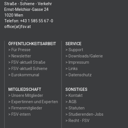
Straße - Schiene - Verkehr
Ernst-Melchior-Gasse 24
1020 Wien
Telefon: +43 1 585 55 67 -0
office(at)fsv.at
ÖFFENTLICHKEITSARBEIT
SERVICE
> Für Presse
> Support
> Newsletter
> Downloads/Galerie
> FSV-aktuell Straße
> Impressum
> FSV-aktuell Schiene
> Links
> Eurokommunal
> Datenschutz
MITGLIEDSCHAFT
SONSTIGES
> Unsere Mitglieder
> Kontakt
> Expertinnen und Experten
> AGB
> Firmenmitglieder
> Statuten
> FSV-intern
> Studierenden-Jobs
> Recht - FSV