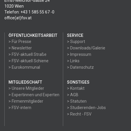
Ernst-Melchior-Gasse 24
1020 Wien
Telefon: +43 1 585 55 67 -0
office(at)fsv.at
ÖFFENTLICHKEITSARBEIT
SERVICE
> Für Presse
> Support
> Newsletter
> Downloads/Galerie
> FSV-aktuell Straße
> Impressum
> FSV-aktuell Schiene
> Links
> Eurokommunal
> Datenschutz
MITGLIEDSCHAFT
SONSTIGES
> Unsere Mitglieder
> Kontakt
> Expertinnen und Experten
> AGB
> Firmenmitglieder
> Statuten
> FSV-intern
> Studierenden-Jobs
> Recht - FSV