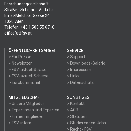
Forschungsgesellschaft
Straße - Schiene - Verkehr
Ernst-Melchior-Gasse 24
1020 Wien
Telefon: +43 1 585 55 67 -0
office(at)fsv.at
ÖFFENTLICHKEITSARBEIT
SERVICE
> Für Presse
> Support
> Newsletter
> Downloads/Galerie
> FSV-aktuell Straße
> Impressum
> FSV-aktuell Schiene
> Links
> Eurokommunal
> Datenschutz
MITGLIEDSCHAFT
SONSTIGES
> Unsere Mitglieder
> Kontakt
> Expertinnen und Experten
> AGB
> Firmenmitglieder
> Statuten
> FSV-intern
> Studierenden-Jobs
> Recht - FSV