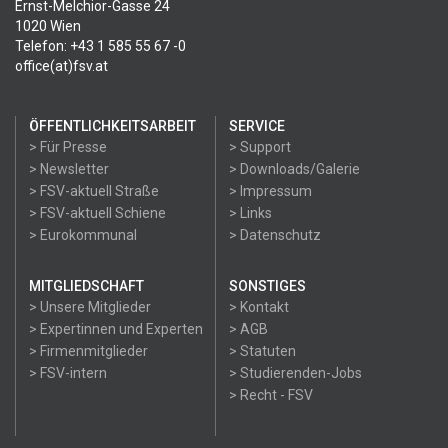
Ernst-Melchior-Gasse 24
1020 Wien
Telefon: +43 1 585 55 67 -0
office(at)fsv.at
ÖFFENTLICHKEITSARBEIT
SERVICE
> Für Presse
> Support
> Newsletter
> Downloads/Galerie
> FSV-aktuell Straße
> Impressum
> FSV-aktuell Schiene
> Links
> Eurokommunal
> Datenschutz
MITGLIEDSCHAFT
SONSTIGES
> Unsere Mitglieder
> Kontakt
> Expertinnen und Experten
> AGB
> Firmenmitglieder
> Statuten
> FSV-intern
> Studierenden-Jobs
> Recht - FSV