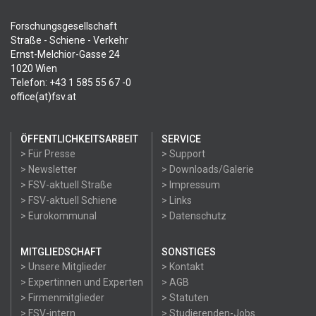
Forschungsgesellschaft
Straße - Schiene - Verkehr
Ernst-Melchior-Gasse 24
1020 Wien
Telefon: +43 1 585 55 67 -0
office(at)fsv.at
ÖFFENTLICHKEITSARBEIT
SERVICE
> Für Presse
> Support
> Newsletter
> Downloads/Galerie
> FSV-aktuell Straße
> Impressum
> FSV-aktuell Schiene
> Links
> Eurokommunal
> Datenschutz
MITGLIEDSCHAFT
SONSTIGES
> Unsere Mitglieder
> Kontakt
> Expertinnen und Experten
> AGB
> Firmenmitglieder
> Statuten
> FSV-intern
> Studierenden-Jobs