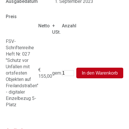
Ausgabedatum
1. September 2023
Preis
Netto
+
Anzahl
USt.
FSV-
Schriftenreihe
Heft Nr. 027
"Schutz vor
Unfällen mit
€
ortsfesten
gem.
155,00
Objekten auf
Freilandstraßen"
- digitaler
Einzelbezug 5-
Platz