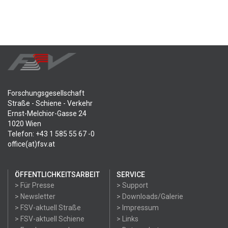
Forschungsgesellschaft
Straße - Schiene - Verkehr
Ernst-Melchior-Gasse 24
1020 Wien
Telefon: +43 1 585 55 67 -0
office(at)fsv.at
ÖFFENTLICHKEITSARBEIT
SERVICE
> Für Presse
> Support
> Newsletter
> Downloads/Galerie
> FSV-aktuell Straße
> Impressum
> FSV-aktuell Schiene
> Links