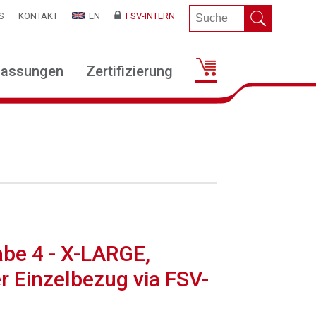
S
KONTAKT
EN
FSV-INTERN
lassungen
Zertifizierung
be 4 - X-LARGE,
er Einzelbezug via FSV-