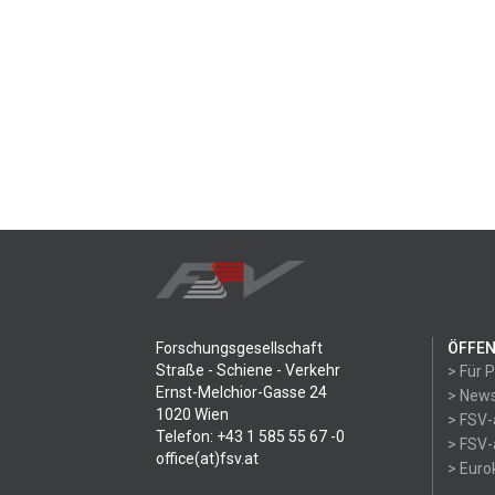
Forschungsgesellschaft
ÖFFEN
Straße - Schiene - Verkehr
> Für 
Ernst-Melchior-Gasse 24
> News
1020 Wien
> FSV-
Telefon: +43 1 585 55 67 -0
> FSV-
office(at)fsv.at
> Eur