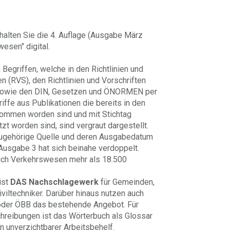
rhalten Sie die 4. Auflage (Ausgabe März
esen" digital.
Begriffen, welche in den Richtlinien und
n (RVS), den Richtlinien und Vorschriften
 sowie den DIN, Gesetzen und ÖNORMEN per
iffe aus Publikationen die bereits in den
ommen worden sind und mit Stichtag
zt worden sind, sind vergraut dargestellt.
e zugehörige Quelle und deren Ausgabedatum
Ausgabe 3 hat sich beinahe verdoppelt.
buch Verkehrswesen mehr als 18.500
ist
DAS Nachschlagewerk
für Gemeinden,
viltechniker. Darüber hinaus nutzen auch
der ÖBB das bestehende Angebot. Für
hreibungen ist das Wörterbuch als Glossar
n unverzichtbarer Arbeitsbehelf.