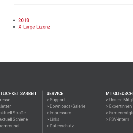
2018
X-Large Lizenz
TLICHKEITSARBEIT
SERVICE
MITGLIEDSCH
Presse
> Support
> Unsere Mitgl
letter
> Downloads/Galerie
> Expertinnen
aktuell Straße
> Impressum
> Firmenmitgl
aktuell Schiene
> Links
> FSV-intern
okommunal
> Datenschutz