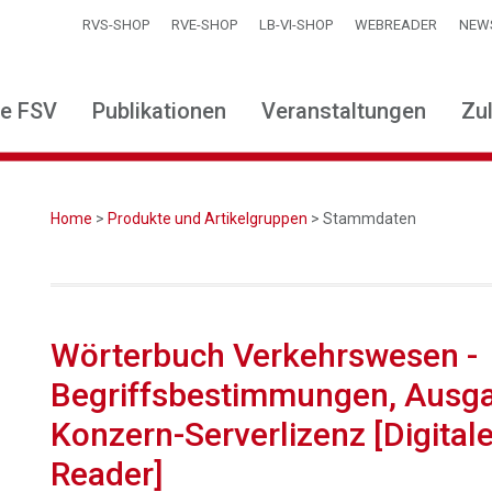
RVS-SHOP
RVE-SHOP
LB-VI-SHOP
WEBREADER
NEW
ie FSV
Publikationen
Veranstaltungen
Zu
Home
>
Produkte und Artikelgruppen
> Stammdaten
Wörterbuch Verkehrswesen -
Begriffsbestimmungen, Ausga
Konzern-Serverlizenz [Digital
Reader]