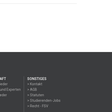
AFT
SONSTIGES
ieder
> Kontakt
 und Experten
> AGB
ieder
> Statuten
> Studierenden-Jobs
> Recht - FSV