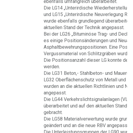
ebenfalls umfangreich überarbeitet.
Die LG14 „Unterirdische Wiederherstellung
und LG15 „Unterirdische Neuverlegung Rohr
wurde ebenfalls grundlegend überarbeitet 
aktuellen Stand der Technik angepasst.
Bei der LG26 „Bituminöse Trag- und Decksc
es einige Positionsänderungen und Neuau
Asphaltbewehrungspositionen. Eine Positio
Vergussmaterial von Schlitzgräben wurde
Die Positionsanzahl dieser LG konnte deutl
werden.
Die LG31 Beton,- Stahlbeton- und Mauerung
LG32 Oberflächenschutz von Metall und LG 
wurden an die aktuellen Richtlinien und No
angepasst.
Die LG44 Verkehrslichtsignalanlagen (VLS
überarbeitet und auf den aktuellen Stand d
gebracht.
Die LG58 Materialverwertung wurde grund
geändert und an die neue RBV angepasst.
Die Unterleistungsgruppen der LG90 wurde