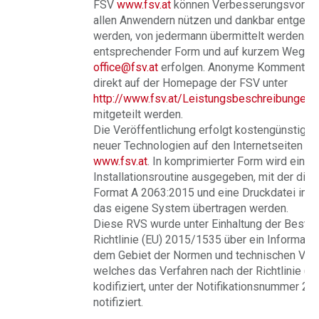
FSV
www.fsv.at
können Verbesserungsvorsch
allen Anwendern nützen und dankbar entge
werden, von jedermann übermittelt werden. Di
entsprechender Form und auf kurzem Weg pe
office@fsv.at
erfolgen. Anonyme Kommentare
direkt auf der Homepage der FSV unter
http://www.fsv.at/Leistungsbeschreibungen
mitgeteilt werden.
Die Veröffentlichung erfolgt kostengünstig 
neuer Technologien auf den Internetseiten de
www.fsv.at
. In komprimierter Form wird eine
Installationsroutine ausgegeben, mit der di
Format A 2063:2015 und eine Druckdatei im 
das eigene System übertragen werden.
Diese RVS wurde unter Einhaltung der Besti
Richtlinie (EU) 2015/1535 über ein Informati
dem Gebiet der Normen und technischen Vors
welches das Verfahren nach der Richtlinie (
kodifiziert, unter der Notifikationsnummer 2
notifiziert.