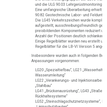
und die ULG 90.03 Lehrgerüstmonitoring neu
Eine umfangreiche Überarbeitung erhielt a
90.82 Geotechnische Labor- und Feldunter
Die LG45 Verkehrszeichen wurde komplett
aufgestellt, ausschreibungsfreundlich gesta
preisbildenden Komponenten reduziert und
Anzahl der Positionen deutlich schlanker ge
Einige Regelblätter wurden neu erstellt und
Regelblätter für die LB-VI Version 5 angep
Insbesondere wurden auch in folgenden Bere
Anpassungen vorgenommen:
LG20 „Spezialtiefbau“, LG21 „Wasserhaltun
Wasserumleitung“
LG22 „Verankerungs- und Injektionsarbeite
„Stahlbau“
LG41 „Brückenausrüstung“, LG43 „Straßena
Rückhaltesysteme“
LG52 „Steinschlagschutznetzsysteme“, LG
„Lärmschutzbauten“