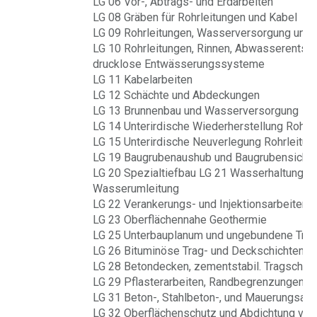
LG 06 Vor-, Abtrags- und Erdarbeiten
LG 08 Gräben für Rohrleitungen und Kabel
LG 09 Rohrleitungen, Wasserversorgung und 
LG 10 Rohrleitungen, Rinnen, Abwasserentso
drucklose Entwässerungssysteme
LG 11 Kabelarbeiten
LG 12 Schächte und Abdeckungen
LG 13 Brunnenbau und Wasserversorgung
LG 14 Unterirdische Wiederherstellung Rohrl
LG 15 Unterirdische Neuverlegung Rohrleitun
LG 19 Baugrubenaushub und Baugrubensiche
LG 20 Spezialtiefbau LG 21 Wasserhaltung u
Wasserumleitung
LG 22 Verankerungs- und Injektionsarbeiten
LG 23 Oberflächennahe Geothermie
LG 25 Unterbauplanum und ungebundene Trag
LG 26 Bituminöse Trag- und Deckschichten
LG 28 Betondecken, zementstabil. Tragschich
LG 29 Pflasterarbeiten, Randbegrenzungen
LG 31 Beton-, Stahlbeton-, und Mauerungsarb
LG 32 Oberflächenschutz und Abdichtung von