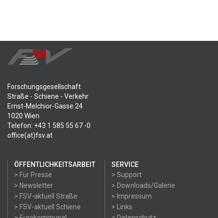
Forschungsgesellschaft
Straße - Schiene - Verkehr
Ernst-Melchior-Gasse 24
1020 Wien
Telefon: +43 1 585 55 67 -0
office(at)fsv.at
ÖFFENTLICHKEITSARBEIT
SERVICE
> Für Presse
> Support
> Newsletter
> Downloads/Galerie
> FSV-aktuell Straße
> Impressum
> FSV-aktuell Schiene
> Links
> Eurokommunal
> Datenschutz