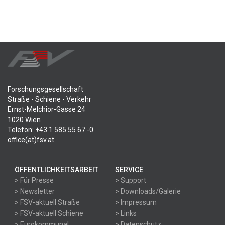
Forschungsgesellschaft
Straße - Schiene - Verkehr
Ernst-Melchior-Gasse 24
1020 Wien
Telefon: +43 1 585 55 67 -0
office(at)fsv.at
ÖFFENTLICHKEITSARBEIT
SERVICE
> Für Presse
> Support
> Newsletter
> Downloads/Galerie
> FSV-aktuell Straße
> Impressum
> FSV-aktuell Schiene
> Links
> Eurokommunal
> Datenschutz