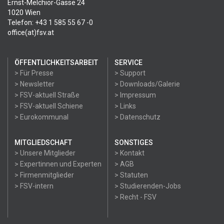
Ernst-Melchior-Gasse 24
1020 Wien
Telefon: +43 1 585 55 67 -0
office(at)fsv.at
ÖFFENTLICHKEITSARBEIT
SERVICE
> Für Presse
> Support
> Newsletter
> Downloads/Galerie
> FSV-aktuell Straße
> Impressum
> FSV-aktuell Schiene
> Links
> Eurokommunal
> Datenschutz
MITGLIEDSCHAFT
SONSTIGES
> Unsere Mitglieder
> Kontakt
> Expertinnen und Experten
> AGB
> Firmenmitglieder
> Statuten
> FSV-intern
> Studierenden-Jobs
> Recht - FSV