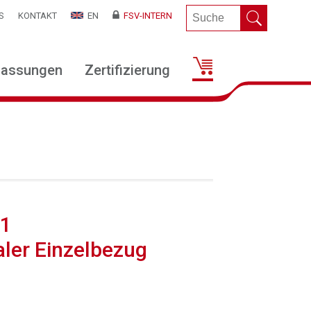
S
KONTAKT
EN
FSV-INTERN
lassungen
Zertifizierung
11
aler Einzelbezug