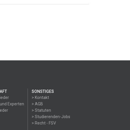
AFT
SONSTIGES
ieder
> Kontakt
 und Experten
> AGB
ieder
> Statuten
> Studierenden-Jobs
> Recht - FSV