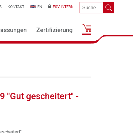
S
KONTAKT
EN
FSV-INTERN
lassungen
Zertifizierung
9 "Gut gescheitert" -
escheitert"