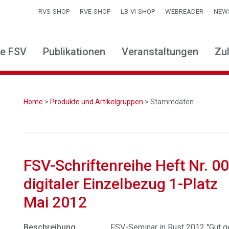
RVS-SHOP
RVE-SHOP
LB-VI-SHOP
WEBREADER
NEW
ie FSV
Publikationen
Veranstaltungen
Zu
Home
>
Produkte und Artikelgruppen
> Stammdaten
FSV-Schriftenreihe Heft Nr. 00
digitaler Einzelbezug 1-Platz
Mai 2012
Beschreibung
FSV-Seminar in Rust 2012 "Gut g