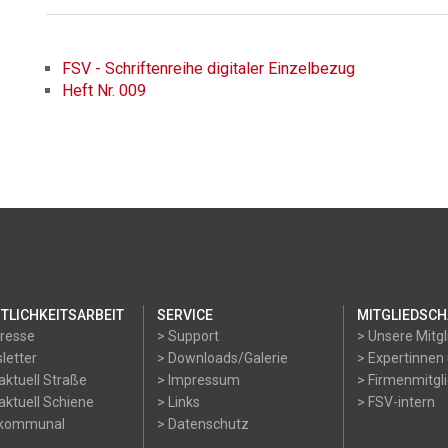
FSV - Schriftenreihe digitaler Einzelbezug
Heft Nr. 009
TLICHKEITSARBEIT
SERVICE
MITGLIEDSCH
Presse
> Support
> Unsere Mitgl
letter
> Downloads/Galerie
> Expertinnen
aktuell Straße
> Impressum
> Firmenmitgl
aktuell Schiene
> Links
> FSV-intern
okommunal
> Datenschutz