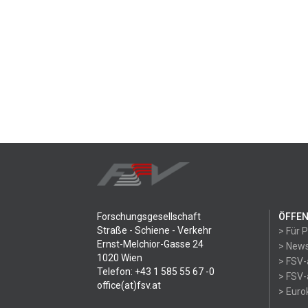
Forschungsgesellschaft
ÖFFEN
Straße - Schiene - Verkehr
> Für 
Ernst-Melchior-Gasse 24
> News
1020 Wien
> FSV-
Telefon: +43 1 585 55 67 -0
> FSV-
office(at)fsv.at
> Eur