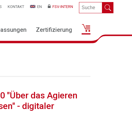
S
KONTAKT
EN
FSV-INTERN
lassungen
Zertifizierung
20 "Über das Agieren
n" - digitaler