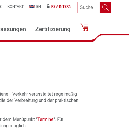
S
KONTAKT
EN
FSV-INTERN
lassungen
Zertifizierung
iene - Verkehr veranstaltet regelmäßig
die der Verbreitung und der praktischen
ter dem Menüpunkt "
Termine
". Für
dung möglich.