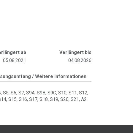
erlängert ab
Verlängert bis
05.08.2021
04.08.2026
sungsumfang / Weitere Informationen
, S5, S6, S7, S9A, S9B, S9C, S10, S11, S12,
S14, S15, S16, S17, S18, S19, S20, S21, A2