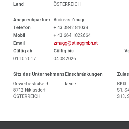
Land
ÖSTERREICH
Ansprechpartner
Andreas Zmugg
Telefon
+ 43 3842 81038
Mobil
+ 43 664 1822664
Email
zmugg@stieggmbh.at
Gültig ab
Gültig bis
V
01.10.2017
04.08.2026
Sitz des Unternehmens
Einschränkungen
Zulas
Gewerbestraße 9
keine
BKl3
8712 Niklasdorf
S1, S4
ÖSTERREICH
S13, 