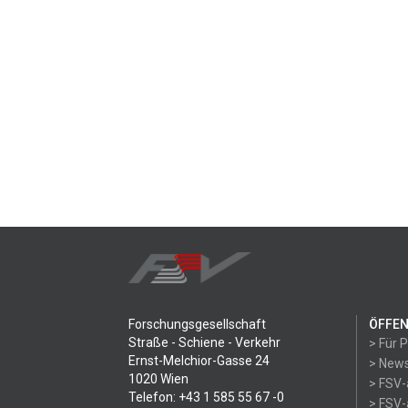
Forschungsgesellschaft
ÖFFEN
Straße - Schiene - Verkehr
> Für 
Ernst-Melchior-Gasse 24
> News
1020 Wien
> FSV-
Telefon: +43 1 585 55 67 -0
> FSV-