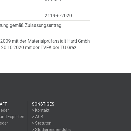
2119-6-2020
hnung gemäß Zulassungsantrag
009 mit der Materialprüfanstalt Hartl Gmbh
20.10.2020 mit der TVFA der TU Graz
AFT
SONSTIGES
ieder
> Kontakt
 und Experten
> AGB
ieder
> Statuten
> Studierenden-Jobs