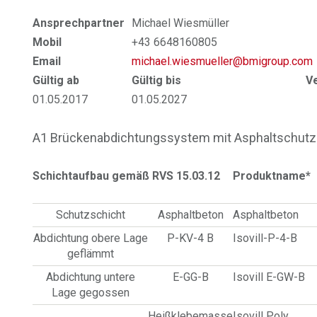
Ansprechpartner
Michael Wiesmüller
Mobil
+43 6648160805
Email
michael.wiesmueller@bmigroup.com
Gültig ab
Gültig bis
V
01.05.2017
01.05.2027
A1 Brückenabdichtungssystem mit Asphaltschutz
Schichtaufbau gemäß RVS 15.03.12
Produktname*
Schutzschicht
Asphaltbeton
Asphaltbeton
Abdichtung obere Lage
P-KV-4 B
Isovill-P-4-B
geflämmt
Abdichtung untere
E-GG-B
Isovill E-GW-B
Lage gegossen
Heißklebemasse
Isovill Poly