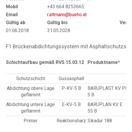
Mobil
+43 664 8253665
Email
r.altmann@bueho.at
Gültig ab
Gültig bis
Verlä
01.06.2018
31.05.2028
01
F1 Brückenabdichtungssystem mit Asphaltschutzschi
Schichtaufbau gemäß RVS 15.03.12
Produktname*
Z
Schutzschicht
Gussasphalt
Abdichtung obere Lage
P-KV-5 B
BARUPLAST KV PL
1
geflämmt
5 B
0
Abdichtung untere Lage
E-KV-5 B
BARUPLAN KV E
1
geflämmt
55 B
0
Primer
Reaktionsharz
Sikadur 188