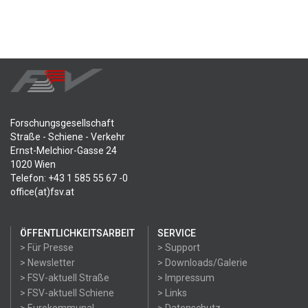
Forschungsgesellschaft
Straße - Schiene - Verkehr
Ernst-Melchior-Gasse 24
1020 Wien
Telefon: +43 1 585 55 67 -0
office(at)fsv.at
ÖFFENTLICHKEITSARBEIT
SERVICE
> Für Presse
> Support
> Newsletter
> Downloads/Galerie
> FSV-aktuell Straße
> Impressum
> FSV-aktuell Schiene
> Links