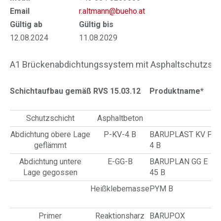
Email
r.altmann@bueho.at
Gültig ab
Gültig bis
12.08.2024
11.08.2029
A1 Brückenabdichtungssystem mit Asphaltschutzsch
Schichtaufbau gemäß RVS 15.03.12
Produktname*
Schutzschicht
Asphaltbeton
Abdichtung obere Lage
P-KV-4 B
BARUPLAST KV PL
geflämmt
4 B
Abdichtung untere
E-GG-B
BARUPLAN GG E
Lage gegossen
45 B
Heißklebemasse
PYM B
Primer
Reaktionsharz
BARUPOX