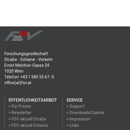
Forschungsgesellschaft
Straße - Schiene - Verkehr
Ernst-Melchior-Gasse 24
1020 Wien
Telefon: +43 1 585 55 67 -0
office(at)fsv.at
ÖFFENTLICHKEITSARBEIT
SERVICE
> Für Presse
> Support
> Newsletter
> Downloads/Galerie
> FSV-aktuell Straße
> Impressum
> FSV-aktuell Schiene
> Links