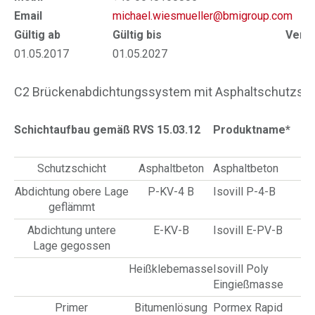
Email
michael.wiesmueller@bmigroup.com
Gültig ab
Gültig bis
Verlä
01.05.2017
01.05.2027
30
C2 Brückenabdichtungssystem mit Asphaltschutzsch
Schichtaufbau gemäß RVS 15.03.12
Produktname*
Schutzschicht
Asphaltbeton
Asphaltbeton
Abdichtung obere Lage
P-KV-4 B
Isovill P-4-B
geflämmt
Abdichtung untere
E-KV-B
Isovill E-PV-B
Lage gegossen
Heißklebemasse
Isovill Poly
Eingießmasse
Primer
Bitumenlösung
Pormex Rapid