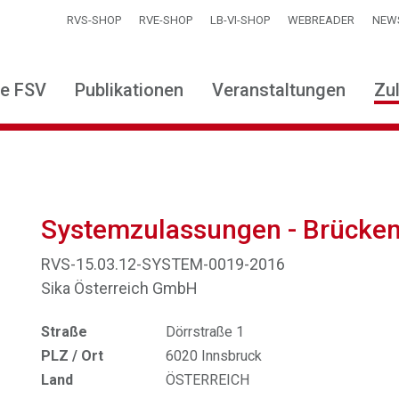
RVS-SHOP
RVE-SHOP
LB-VI-SHOP
WEBREADER
NEW
ie FSV
Publikationen
Veranstaltungen
Zu
Systemzulassungen - Brücke
RVS-15.03.12-SYSTEM-0019-2016
Sika Österreich GmbH
Straße
Dörrstraße 1
PLZ / Ort
6020 Innsbruck
Land
ÖSTERREICH