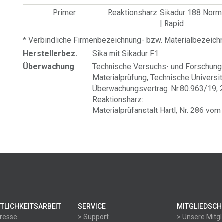
Primer
Reaktionsharz
Sikadur 188 Norm
| Rapid
* Verbindliche Firmenbezeichnung- bzw. Materialbezeic
Herstellerbez.
Sika mit Sikadur F1
Überwachung
Technische Versuchs- und Forschungs
Materialprüfung, Technische Universit
Überwachungsvertrag: Nr.80.963/19, 
Reaktionsharz:
Materialprüfanstalt Hartl, Nr. 286 v
TLICHKEITSARBEIT
SERVICE
MITGLIEDSCH
Presse
> Support
> Unsere Mitgl