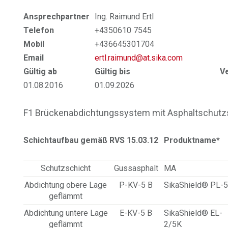
Ansprechpartner
Ing. Raimund Ertl
Telefon
+4350610 7545
Mobil
+436645301704
Email
ertl.raimund@at.sika.com
Gültig ab
Gültig bis
V
01.08.2016
01.09.2026
F1 Brückenabdichtungssystem mit Asphaltschutzs
Schichtaufbau gemäß RVS 15.03.12
Produktname*
Schutzschicht
Gussasphalt
MA
Abdichtung obere Lage
P-KV-5 B
SikaShield® PL-
geflämmt
Abdichtung untere Lage
E-KV-5 B
SikaShield® EL-
geflämmt
2/5K