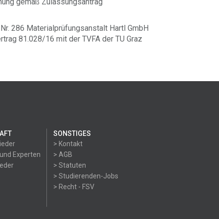
hnung gemäß Zulassungsantrag
Nr. 286 Materialprüfungsanstalt Hartl GmbH
trag 81.028/16 mit der TVFA der TU Graz
AFT
SONSTIGES
ieder
> Kontakt
 und Experten
> AGB
ieder
> Statuten
> Studierenden-Jobs
> Recht - FSV