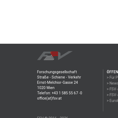
Forschungsgesellschaft
ÖFFEN
Straße - Schiene - Verkehr
> Für 
Ernst-Melchior-Gasse 24
> News
1020 Wien
> FSV-
Telefon: +43 1 585 55 67 -0
> FSV-
office(at)fsv.at
> Eur