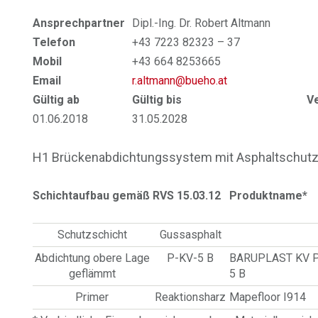
Ansprechpartner
Dipl.-Ing. Dr. Robert Altmann
Telefon
+43 7223 82323 – 37
Mobil
+43 664 8253665
Email
r.altmann@bueho.at
Gültig ab
Gültig bis
V
01.06.2018
31.05.2028
H1 Brückenabdichtungssystem mit Asphaltschutz
Schichtaufbau gemäß RVS 15.03.12
Produktname*
Schutzschicht
Gussasphalt
Abdichtung obere Lage
P-KV-5 B
BARUPLAST KV 
geflämmt
5 B
Primer
Reaktionsharz
Mapefloor I914