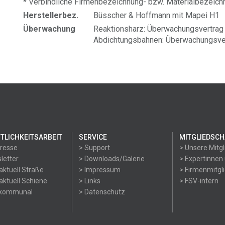
* Verbindliche Firmenbezeichnung- bzw. Materialbezeic
Herstellerbez.
Büsscher & Hoffmann mit Mapei H1
Überwachung
Reaktionsharz: Überwachungsvertrag 
Abdichtungsbahnen: Überwachungsver
TLICHKEITSARBEIT
SERVICE
MITGLIEDSCH
Presse
> Support
> Unsere Mitgl
letter
> Downloads/Galerie
> Expertinnen
aktuell Straße
> Impressum
> Firmenmitgl
aktuell Schiene
> Links
> FSV-intern
okommunal
> Datenschutz