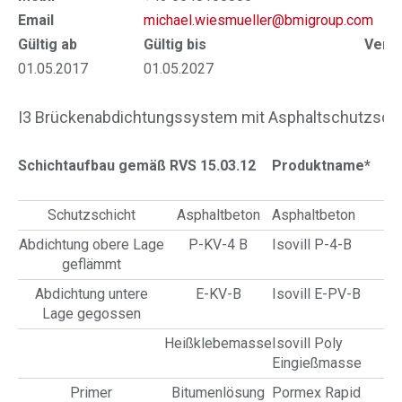
Email
michael.wiesmueller@bmigroup.com
Gültig ab
Gültig bis
Verlä
01.05.2017
01.05.2027
30
I3 Brückenabdichtungssystem mit Asphaltschutzschi
Schichtaufbau gemäß RVS 15.03.12
Produktname*
Schutzschicht
Asphaltbeton
Asphaltbeton
Abdichtung obere Lage
P-KV-4 B
Isovill P-4-B
geflämmt
Abdichtung untere
E-KV-B
Isovill E-PV-B
Lage gegossen
Heißklebemasse
Isovill Poly
Eingießmasse
Primer
Bitumenlösung
Pormex Rapid