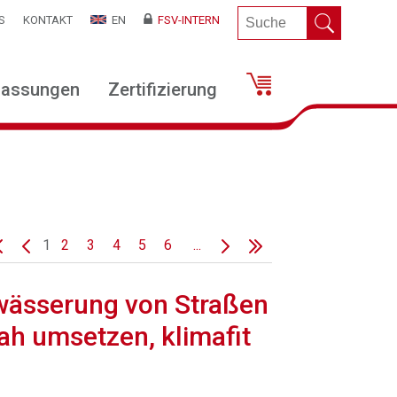
S
KONTAKT
EN
FSV-INTERN
lassungen
Zertifizierung
1
2
3
4
5
6
...
wässerung von Straßen
nah umsetzen, klimafit