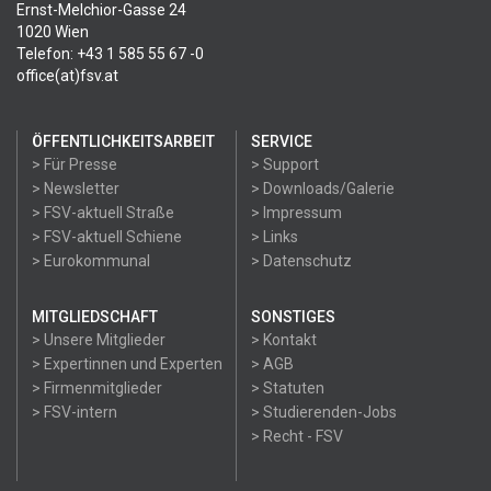
Ernst-Melchior-Gasse 24
1020 Wien
Telefon: +43 1 585 55 67 -0
office(at)fsv.at
ÖFFENTLICHKEITSARBEIT
SERVICE
> Für Presse
> Support
> Newsletter
> Downloads/Galerie
> FSV-aktuell Straße
> Impressum
> FSV-aktuell Schiene
> Links
> Eurokommunal
> Datenschutz
MITGLIEDSCHAFT
SONSTIGES
> Unsere Mitglieder
> Kontakt
> Expertinnen und Experten
> AGB
> Firmenmitglieder
> Statuten
> FSV-intern
> Studierenden-Jobs
> Recht - FSV