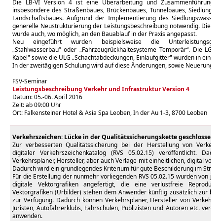
Die LB-VI Version 4 ist eine Überarbeitung und Zusammenführung vo
insbesondere des Straßenbaues, Brückenbaues, Tunnelbaues, Siedlungsw
Landschaftsbaues. Aufgrund der Implementierung des Siedlungswasser
generelle Neustrukturierung der Leistungsbeschreibung notwendig. Die 
wurde auch, wo möglich, an den Bauablauf in der Praxis angepasst.
Neu eingeführt wurden beispielsweise die Unterleistungsgrupp
„Stahlwasserbau“ oder „Fahrzeugrückhaltesysteme Temporär“. Die LG „G
Kabel" sowie die ULG „Schachtabdeckungen, Einlaufgitter" wurden in eine
In der zweitägigen Schulung wird auf diese Änderungen, sowie Neuerungen
FSV-Seminar
Leistungsbeschreibung Verkehr und Infrastruktur Version 4
Datum: 05.-06. April 2016
Zeit: ab 09:00 Uhr
Ort: Falkensteiner Hotel & Asia Spa Leoben, In der Au 1-3, 8700 Leoben
Verkehrszeichen: Lücke in der Qualitätssicherungskette geschlossen
Zur verbesserten Qualitätssicherung bei der Herstellung von Verkehr
digitaler Verkehrszeichenkatalog (RVS 05.02.15) veröffentlicht. Dadur
Verkehrsplaner, Hersteller, aber auch Verlage mit einheitlichen, digital vor
Dadurch wird ein grundlegendes Kriterium für gute Beschilderung im Straßen
Für die Erstellung der nunmehr vorliegenden RVS 05.02.15 wurden von je
digitale Vektorgrafiken angefertigt, die eine verlustfreie Reproduzi
Vektorgrafiken (Urbilder) stehen dem Anwender künftig zusätzlich zur bere
zur Verfügung. Dadurch können Verkehrsplaner, Hersteller von Verkehrs
Juristen, Autofahrerklubs, Fahrschulen, Publizisten und Autoren etc. verein
anwenden.