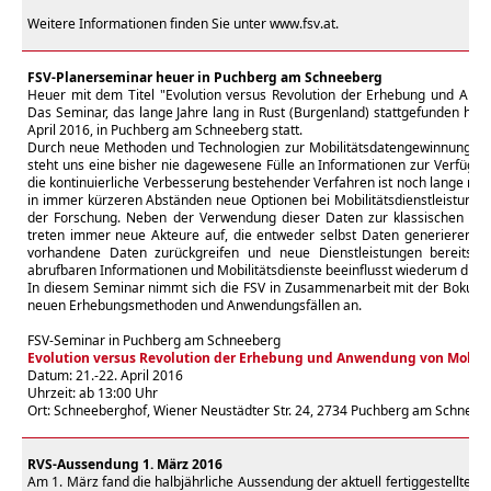
Weitere Informationen finden Sie unter
www.fsv.at
.
FSV-Planerseminar heuer in Puchberg am Schneeberg
Heuer mit dem Titel "Evolution versus Revolution der Erhebung und Anwe
Das Seminar, das lange Jahre lang in Rust (Burgenland) stattgefunden hat, 
April 2016, in Puchberg am Schneeberg statt.
Durch neue Methoden und Technologien zur Mobilitätsdatengewinnung, -s
steht uns eine bisher nie dagewesene Fülle an Informationen zur Verfügu
die kontinuierliche Verbesserung bestehender Verfahren ist noch lange nic
in immer kürzeren Abständen neue Optionen bei Mobilitätsdienstleistunge
der Forschung. Neben der Verwendung dieser Daten zur klassischen Pla
treten immer neue Akteure auf, die entweder selbst Daten generieren o
vorhandene Daten zurückgreifen und neue Dienstleistungen bereitstell
abrufbaren Informationen und Mobilitätsdienste beeinflusst wiederum die M
In diesem Seminar nimmt sich die FSV in Zusammenarbeit mit der Boku 
neuen Erhebungsmethoden und Anwendungsfällen an.
FSV-Seminar in Puchberg am Schneeberg
Evolution versus Revolution der Erhebung und Anwendung von Mobili
Datum: 21.-22. April 2016
Uhrzeit: ab 13:00 Uhr
Ort: Schneeberghof, Wiener Neustädter Str. 24, 2734 Puchberg am Schneeb
RVS-Aussendung 1. März 2016
Am 1. März fand die halbjährliche Aussendung der aktuell fertiggestellten