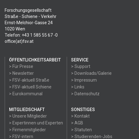
Forschungsgesellschaft
Straße - Schiene - Verkehr
Ernst-Melchior-Gasse 24
1020 Wien
Telefon: +43 1 585 55 67 -0
office(at)fsv.at
ÖFFENTLICHKEITSARBEIT
SERVICE
> Für Presse
> Support
> Newsletter
> Downloads/Galerie
> FSV-aktuell Straße
> Impressum
> FSV-aktuell Schiene
> Links
> Eurokommunal
> Datenschutz
MITGLIEDSCHAFT
SONSTIGES
> Unsere Mitglieder
> Kontakt
> Expertinnen und Experten
> AGB
> Firmenmitglieder
> Statuten
> FSV-intern
> Studierenden-Jobs