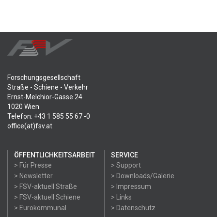
Forschungsgesellschaft
Straße - Schiene - Verkehr
Ernst-Melchior-Gasse 24
1020 Wien
Telefon: +43 1 585 55 67 -0
office(at)fsv.at
ÖFFENTLICHKEITSARBEIT
SERVICE
> Für Presse
> Support
> Newsletter
> Downloads/Galerie
> FSV-aktuell Straße
> Impressum
> FSV-aktuell Schiene
> Links
> Eurokommunal
> Datenschutz