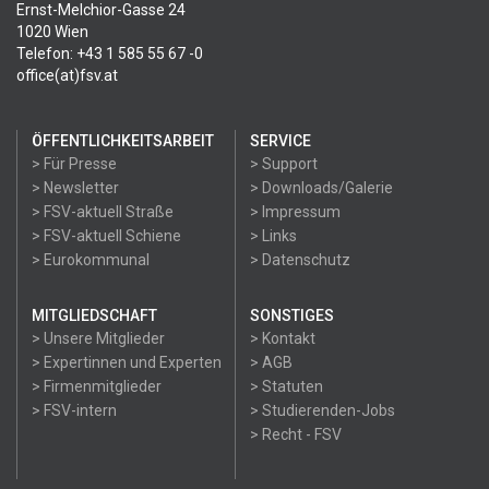
Ernst-Melchior-Gasse 24
1020 Wien
Telefon: +43 1 585 55 67 -0
office(at)fsv.at
ÖFFENTLICHKEITSARBEIT
SERVICE
> Für Presse
> Support
> Newsletter
> Downloads/Galerie
> FSV-aktuell Straße
> Impressum
> FSV-aktuell Schiene
> Links
> Eurokommunal
> Datenschutz
MITGLIEDSCHAFT
SONSTIGES
> Unsere Mitglieder
> Kontakt
> Expertinnen und Experten
> AGB
> Firmenmitglieder
> Statuten
> FSV-intern
> Studierenden-Jobs
> Recht - FSV