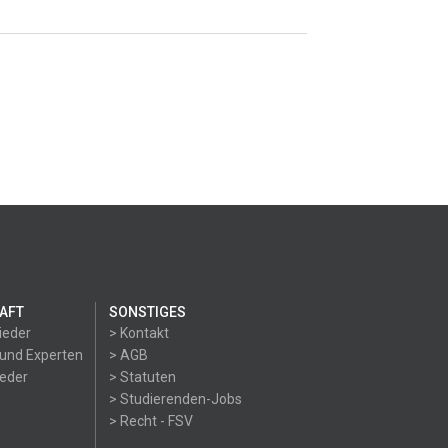
AFT
SONSTIGES
ieder
> Kontakt
 und Experten
> AGB
ieder
> Statuten
> Studierenden-Jobs
> Recht - FSV