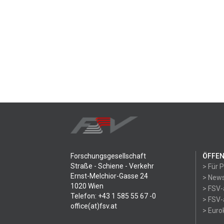
Forschungsgesellschaft
ÖFFEN
Straße - Schiene - Verkehr
> Für 
Ernst-Melchior-Gasse 24
> News
1020 Wien
> FSV-
Telefon: +43 1 585 55 67 -0
> FSV-
office(at)fsv.at
> Eur