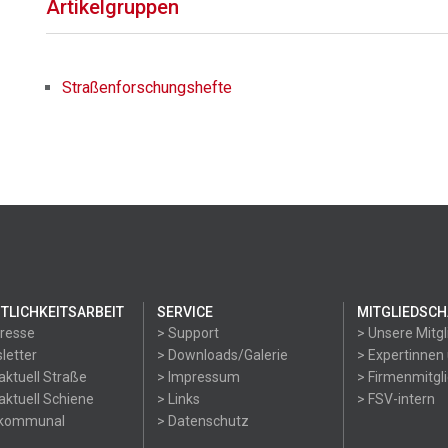
Artikelgruppen
Straßenforschungshefte
TLICHKEITSARBEIT
SERVICE
MITGLIEDSCH
Presse
> Support
> Unsere Mitgl
letter
> Downloads/Galerie
> Expertinnen
aktuell Straße
> Impressum
> Firmenmitgl
aktuell Schiene
> Links
> FSV-intern
okommunal
> Datenschutz