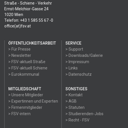
Straße - Schiene - Verkehr
Ernst-Melchior-Gasse 24
1020 Wien
Telefon: +43 1 585 55 67 -0
office(at)fsv.at
ÖFFENTLICHKEITSARBEIT
SERVICE
> Für Presse
> Support
> Newsletter
> Downloads/Galerie
> FSV-aktuell Straße
> Impressum
> FSV-aktuell Schiene
> Links
> Eurokommunal
> Datenschutz
MITGLIEDSCHAFT
SONSTIGES
> Unsere Mitglieder
> Kontakt
> Expertinnen und Experten
> AGB
> Firmenmitglieder
> Statuten
> FSV-intern
> Studierenden-Jobs
> Recht - FSV