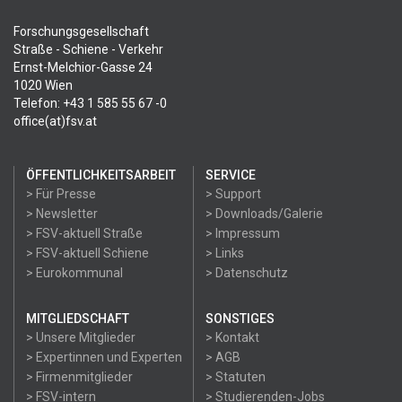
Forschungsgesellschaft
Straße - Schiene - Verkehr
Ernst-Melchior-Gasse 24
1020 Wien
Telefon: +43 1 585 55 67 -0
office(at)fsv.at
ÖFFENTLICHKEITSARBEIT
SERVICE
> Für Presse
> Support
> Newsletter
> Downloads/Galerie
> FSV-aktuell Straße
> Impressum
> FSV-aktuell Schiene
> Links
> Eurokommunal
> Datenschutz
MITGLIEDSCHAFT
SONSTIGES
> Unsere Mitglieder
> Kontakt
> Expertinnen und Experten
> AGB
> Firmenmitglieder
> Statuten
> FSV-intern
> Studierenden-Jobs