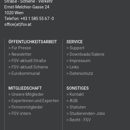
Straße - Schiene - Verkehr
Ernst-Melchior-Gasse 24
1020 Wien
Telefon: +43 1 585 55 67 -0
office(at)fsv.at
ÖFFENTLICHKEITSARBEIT
SERVICE
> Für Presse
> Support
> Newsletter
> Downloads/Galerie
> FSV-aktuell Straße
> Impressum
> FSV-aktuell Schiene
> Links
> Eurokommunal
> Datenschutz
MITGLIEDSCHAFT
SONSTIGES
> Unsere Mitglieder
> Kontakt
> Expertinnen und Experten
> AGB
> Firmenmitglieder
> Statuten
> FSV-intern
> Studierenden-Jobs
> Recht - FSV