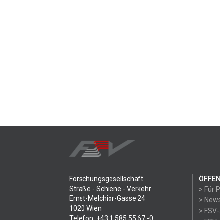
Forschungsgesellschaft
ÖFFEN
Straße - Schiene - Verkehr
> Für 
Ernst-Melchior-Gasse 24
> News
1020 Wien
> FSV-
Telefon: +43 1 585 55 67 -0