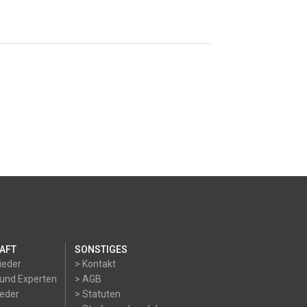
AFT
SONSTIGES
ieder
> Kontakt
 und Experten
> AGB
ieder
> Statuten