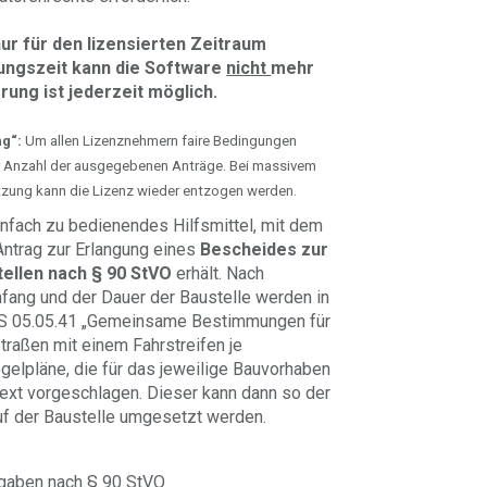
ur für den lizensierten Zeitraum
zungszeit kann die Software
nicht
mehr
ung ist jederzeit möglich.
g“:
Um allen Lizenznehmern faire Bedingungen
ür Anzahl der ausgegebenen Anträge. Bei massivem
tzung kann die Lizenz wieder entzogen werden.
infach zu bedienendes Hilfsmittel, mit dem
 Antrag zur Erlangung eines
Bescheides zur
ellen nach § 90 StVO
erhält. Nach
mfang und der Dauer der Baustelle werden in
S 05.05.41 „Gemeinsame Bestimmungen für
traßen mit einem Fahrstreifen je
egelpläne, die für das jeweilige Bauvorhaben
stext vorgeschlagen. Dieser kann dann so der
f der Baustelle umgesetzt werden.
rgaben nach § 90 StVO