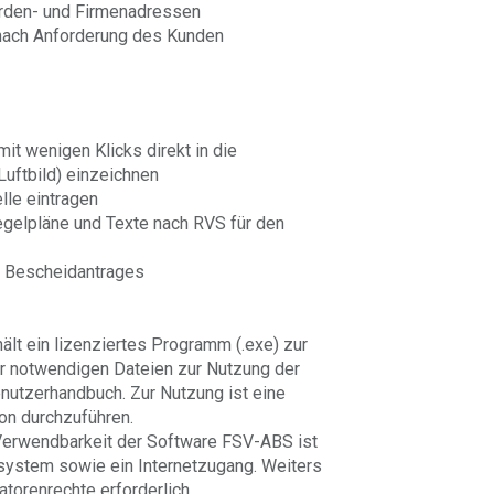
örden- und Firmenadressen
nach Anforderung des Kunden
t wenigen Klicks direkt in die
Luftbild) einzeichnen
lle eintragen
gelpläne und Texte nach RVS für den
n Bescheidantrages
hält ein lizenziertes Programm (.exe) zur
er notwendigen Dateien zur Nutzung der
utzerhandbuch. Zur Nutzung ist eine
ion durchzuführen.
Verwendbarkeit der Software FSV-ABS ist
ssystem sowie ein Internetzugang. Weiters
ratorenrechte erforderlich.