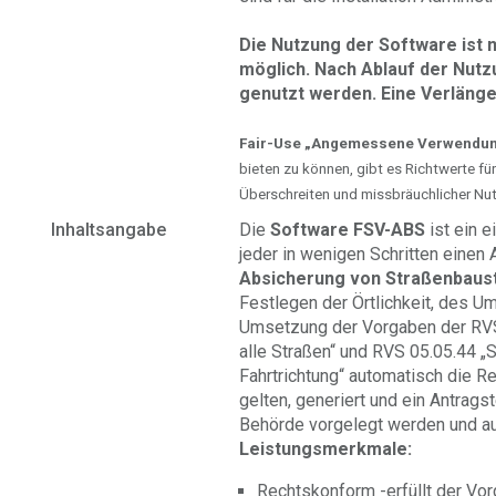
Die Nutzung der Software ist n
möglich. Nach Ablauf der Nut
genutzt werden. Eine Verlänger
Fair-Use „Angemessene Verwendun
bieten zu können, gibt es Richtwerte f
Überschreiten und missbräuchlicher Nu
Inhaltsangabe
Die
Software FSV-ABS
ist ein e
jeder in wenigen Schritten einen
Absicherung von Straßenbaust
Festlegen der Örtlichkeit, des U
Umsetzung der Vorgaben der RV
alle Straßen“ und RVS 05.05.44 „S
Fahrtrichtung“ automatisch die R
gelten, generiert und ein Antrag
Behörde vorgelegt werden und au
Leistungsmerkmale:
Rechtskonform -erfüllt der Vo