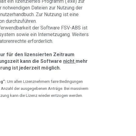
hält ein lizenziertes Programm (.exe) zur
er notwendigen Dateien zur Nutzung der
utzerhandbuch. Zur Nutzung ist eine
ion durchzuführen.
Verwendbarkeit der Software FSV-ABS ist
ssystem sowie ein Internetzugang. Weiters
ratorenrechte erforderlich.
ur für den lizensierten Zeitraum
zungszeit kann die Software
nicht
mehr
ung ist jederzeit möglich.
g“:
Um allen Lizenznehmern faire Bedingungen
ür Anzahl der ausgegebenen Anträge. Bei massivem
tzung kann die Lizenz wieder entzogen werden.