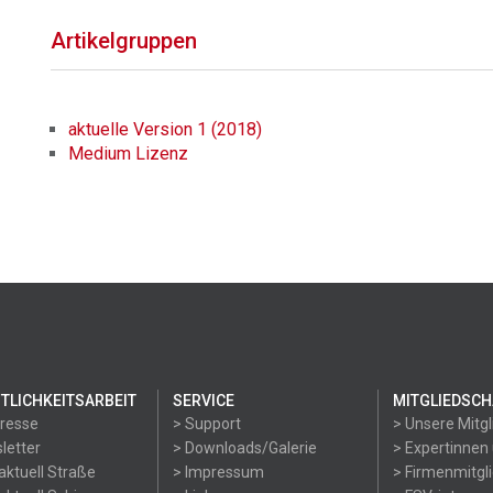
Artikelgruppen
aktuelle Version 1 (2018)
Medium Lizenz
TLICHKEITSARBEIT
SERVICE
MITGLIEDSCH
Presse
> Support
> Unsere Mitgl
letter
> Downloads/Galerie
> Expertinnen
aktuell Straße
> Impressum
> Firmenmitgl