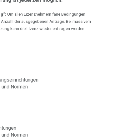
ung ist jederzeit möglich.
g“:
Um allen Lizenznehmern faire Bedingungen
ür Anzahl der ausgegebenen Anträge. Bei massivem
tzung kann die Lizenz wieder entzogen werden.
ungseinrichtungen
en und Normen
chtungen
en und Normen