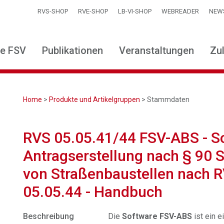
RVS-SHOP
RVE-SHOP
LB-VI-SHOP
WEBREADER
NEW
ie FSV
Publikationen
Veranstaltungen
Zu
Home
>
Produkte und Artikelgruppen
> Stammdaten
RVS 05.05.41/44 FSV-ABS - S
Antragserstellung nach § 90 
von Straßenbaustellen nach 
05.05.44 - Handbuch
Beschreibung
Die
Software FSV-ABS
ist ein e