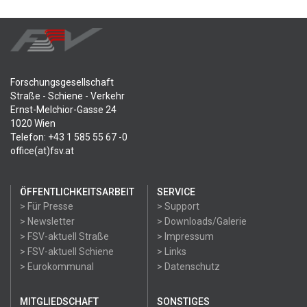
Forschungsgesellschaft
Straße - Schiene - Verkehr
Ernst-Melchior-Gasse 24
1020 Wien
Telefon: +43 1 585 55 67 -0
office(at)fsv.at
ÖFFENTLICHKEITSARBEIT
SERVICE
> Für Presse
> Support
> Newsletter
> Downloads/Galerie
> FSV-aktuell Straße
> Impressum
> FSV-aktuell Schiene
> Links
> Eurokommunal
> Datenschutz
MITGLIEDSCHAFT
SONSTIGES