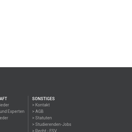
AFT
SONSTIGES
ieder
> Kontakt
 und Experten
> AGB
ieder
> Statuten
> Studierenden-Jobs
> Recht - FSV