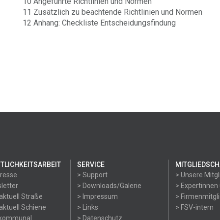
10 Angeführte Richtlinien und Normen
11 Zusätzlich zu beachtende Richtlinien und Normen
12 Anhang: Checkliste Entscheidungsfindung
TLICHKEITSARBEIT
SERVICE
MITGLIEDSCH
Presse
> Support
> Unsere Mitgl
letter
> Downloads/Galerie
> Expertinnen
aktuell Straße
> Impressum
> Firmenmitgl
aktuell Schiene
> Links
> FSV-intern
okommunal
> Datenschutz