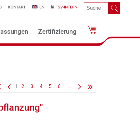
S
KONTAKT
EN
FSV-INTERN
lassungen
Zertifizierung
1
2
3
4
5
6
...
pflanzung"