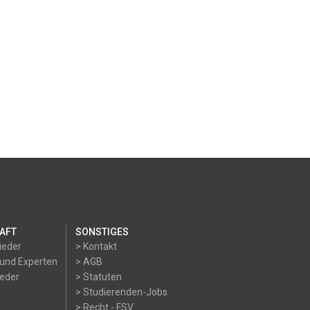
AFT
SONSTIGES
ieder
> Kontakt
 und Experten
> AGB
ieder
> Statuten
> Studierenden-Jobs
> Recht - FSV