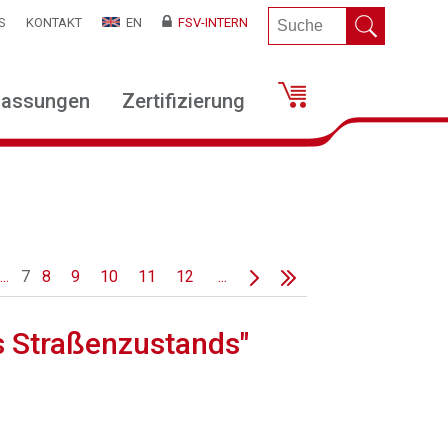
S
KONTAKT
EN
FSV-INTERN
lassungen
Zertifizierung
...
7
8
9
10
11
12
...
s Straßenzustands"