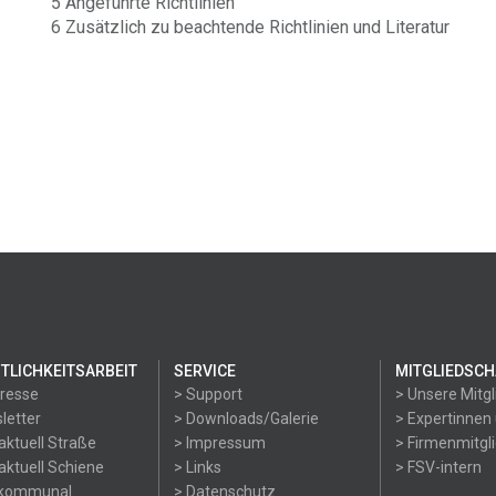
5 Angeführte Richtlinien
6 Zusätzlich zu beachtende Richtlinien und Literatur
TLICHKEITSARBEIT
SERVICE
MITGLIEDSCH
Presse
> Support
> Unsere Mitgl
letter
> Downloads/Galerie
> Expertinnen
aktuell Straße
> Impressum
> Firmenmitgl
aktuell Schiene
> Links
> FSV-intern
okommunal
> Datenschutz